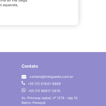
ima ao Vila Salga.
zi aquecida,
Contato
contato@bnbguests.com.br
+55 (11) 97847-6889
+55 (11) 96617-2676
Av. Princesa Isabel, nº 1274 - loja 10.
Bairro: Perequê