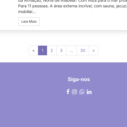
da Armação, Norte de Ilhabela? Com vista para o mar próx
Para 11 pessoas. A área externa incrível, com sauna, jacuz
mobiliár...
Leia Mais
(current)
«
1
2
3
...
30
»
Siga-nos