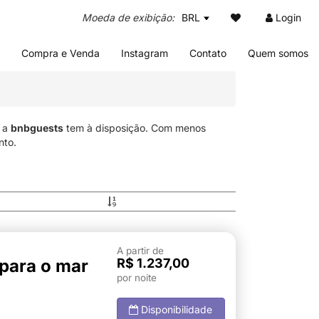
BRL
Login
Compra e Venda
Instagram
Contato
Quem somos
e a
bnbguests
tem à disposição. Com menos
nto.
A partir de
 para o mar
R$ 1.237,00
por noite
Disponibilidade