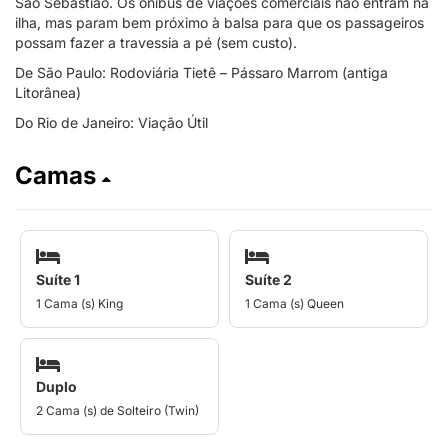
São Sebastião. Os ônibus de viações comerciais não entram na
ilha, mas param bem próximo à balsa para que os passageiros
possam fazer a travessia a pé (sem custo).
De São Paulo: Rodoviária Tietê – Pássaro Marrom (antiga
Litorânea)
Do Rio de Janeiro: Viação Útil
Camas
Suíte 1
Suíte 2
1 Cama (s) King
1 Cama (s) Queen
Duplo
2 Cama (s) de Solteiro (Twin)