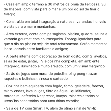
- Casa em amplo terreno a 30 metros da praia da Feiticeira, Sul
de Ilhabela, com vista para o mar e um pôr do sol de tirar o
fôlego;
- Construída em total integração à natureza, varandas incríveis
e vista para o mar e montanhas;
- Área externa, conta com paisagismo, piscina, quadra, sauna e
varanda gourmet com churrasqueira. Espreguiçadeiras para
que o dia na piscina seja de total relaxamento. Serão momentos
inesquecíveis entre familiares e amigos;
- A parte interna com decoração de bom gosto, com 2 lavabos,
salas de estar, jantar, TV e cozinha completa, em ambiente
integrado, iluminado e muito arejado, com um visual magnífico;
- Salão de jogos com mesa de pebolim, ping pong (trazer
raquetes e bolinhas), sinuca e carteado;
- Cozinha bem equipada com fogão, forno, geladeira, freezer,
micro-ondas, lava louças, filtro de água, liquidificador,
torradeira, cafeteira Nespresso, louças, talheres e todos os
utensílios necessários para uma ótima estadia;
- Sala de TV com Smart TV, além de ótimo sinal de Wi-fi;