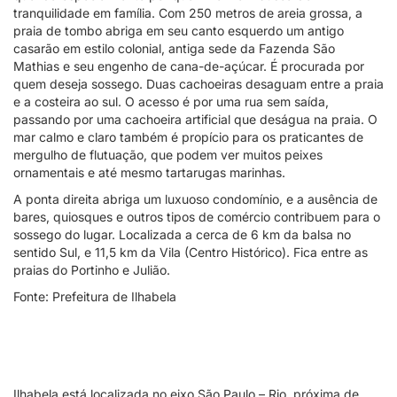
tranquilidade em família. Com 250 metros de areia grossa, a
praia de tombo abriga em seu canto esquerdo um antigo
casarão em estilo colonial, antiga sede da Fazenda São
Mathias e seu engenho de cana-de-açúcar. É procurada por
quem deseja sossego. Duas cachoeiras desaguam entre a praia
e a costeira ao sul. O acesso é por uma rua sem saída,
passando por uma cachoeira artificial que deságua na praia. O
mar calmo e claro também é propício para os praticantes de
mergulho de flutuação, que podem ver muitos peixes
ornamentais e até mesmo tartarugas marinhas.
A ponta direita abriga um luxuoso condomínio, e a ausência de
bares, quiosques e outros tipos de comércio contribuem para o
sossego do lugar. Localizada a cerca de 6 km da balsa no
sentido Sul, e 11,5 km da Vila (Centro Histórico). Fica entre as
praias do Portinho e Julião.
Fonte: Prefeitura de Ilhabela
Ilhabela está localizada no eixo São Paulo – Rio, próxima de