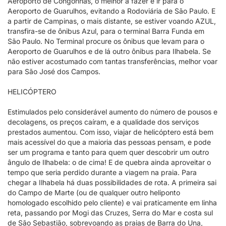
Aeroporto de Congonhas, o melhor a fazer é ir para o
Aeroporto de Guarulhos, evitando a Rodoviária de São Paulo. E
a partir de Campinas, o mais distante, se estiver voando AZUL,
transfira-se de ônibus Azul, para o terminal Barra Funda em
São Paulo. No Terminal procure os ônibus que levam para o
Aeroporto de Guarulhos e de lá outro ônibus para Ilhabela. Se
não estiver acostumado com tantas transferências, melhor voar
para São José dos Campos.
HELICÓPTERO
Estimulados pelo considerável aumento do número de pousos e
decolagens, os preços caíram, e a qualidade dos serviços
prestados aumentou. Com isso, viajar de helicóptero está bem
mais acessível do que a maioria das pessoas pensam, e pode
ser um programa e tanto para quem quer descobrir um outro
ângulo de Ilhabela: o de cima! E de quebra ainda aproveitar o
tempo que seria perdido durante a viagem na praia. Para
chegar a Ilhabela há duas possibilidades de rota. A primeira sai
do Campo de Marte (ou de qualquer outro heliponto
homologado escolhido pelo cliente) e vai praticamente em linha
reta, passando por Mogi das Cruzes, Serra do Mar e costa sul
de São Sebastião, sobrevoando as praias de Barra do Una,