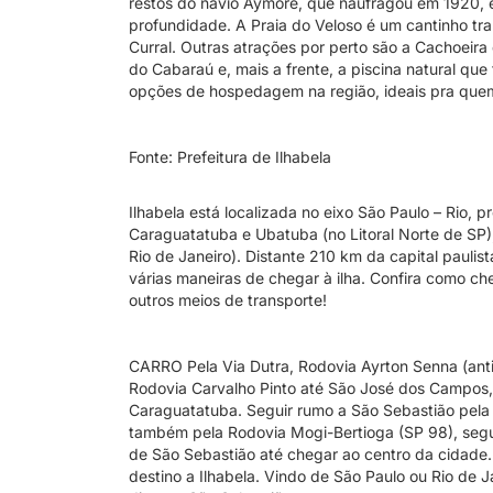
restos do navio Aymoré, que naufragou em 1920, e
profundidade. A Praia do Veloso é um cantinho tr
Curral. Outras atrações por perto são a Cachoeira 
do Cabaraú e, mais a frente, a piscina natural qu
opções de hospedagem na região, ideais pra quem 
Fonte: Prefeitura de Ilhabela
Ilhabela está localizada no eixo São Paulo – Rio,
Caraguatatuba e Ubatuba (no Litoral Norte de SP),
Rio de Janeiro). Distante 210 km da capital paulis
várias maneiras de chegar à ilha. Confira como che
outros meios de transporte!
CARRO Pela Via Dutra, Rodovia Ayrton Senna (ant
Rodovia Carvalho Pinto até São José dos Campos,
Caraguatatuba. Seguir rumo a São Sebastião pela R
também pela Rodovia Mogi-Bertioga (SP 98), segu
de São Sebastião até chegar ao centro da cidade.
destino a Ilhabela. Vindo de São Paulo ou Rio de J