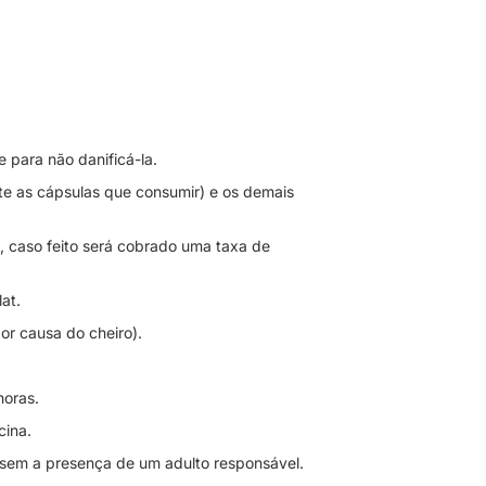
 para não danificá-la.
te as cápsulas que consumir) e os demais
 , caso feito será cobrado uma taxa de
lat.
por causa do cheiro).
horas.
cina.
 sem a presença de um adulto responsável.