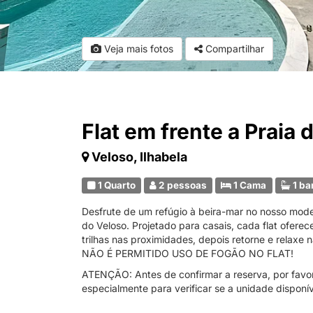
Veja mais fotos
Compartilhar
Flat em frente a Praia 
Veloso, Ilhabela
1 Quarto
2 pessoas
1 Cama
1 ba
Desfrute de um refúgio à beira-mar no nosso mode
do Veloso. Projetado para casais, cada flat ofer
trilhas nas proximidades, depois retorne e relax
NÃO É PERMITIDO USO DE FOGÃO NO FLAT!
ATENÇÃO: Antes de confirmar a reserva, por favor 
especialmente para verificar se a unidade disponív