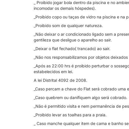
_ Proibido jogar bola dentro da piscina e no amb
incomodar os demais hóspedes).
_Proibido copo ou taças de vidro na piscina e na p
_Proibido som de qualquer natureza.
_Não deixar o ar condicionado ligado sem a presen
gentileza que desligue o aparelho ao sair.
_Deixar o flat fechado( trancado) ao sair.
_Não nos responsabilizamos por objetos deixados o
_Após as 22:00 hrs é proibido perturbar o sossego
estabelecidos em lei.
A lei Distrital 4092 de 2008.
_Caso percam a chave do Flat será cobrado uma e
_Caso quebrem ou danifiquem algo será cobrado.
_Não é permitido visita e nem permanência de pe
_Proibido levar as toalhas para a praia.
_ Caso manche qualquer item de cama e banho se