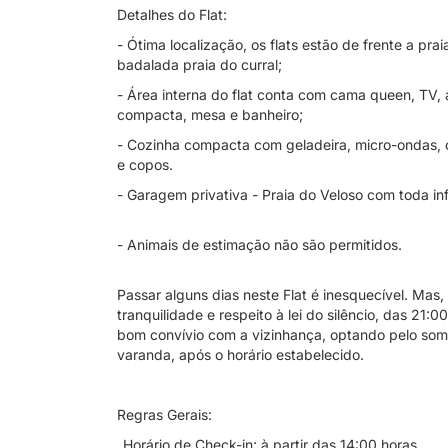
Detalhes do Flat:
- Ótima localização, os flats estão de frente a pra
badalada praia do curral;
- Área interna do flat conta com cama queen, TV,
compacta, mesa e banheiro;
- Cozinha compacta com geladeira, micro-ondas, c
e copos.
- Garagem privativa - Praia do Veloso com toda inf
- Animais de estimação não são permitidos.
Passar alguns dias neste Flat é inesquecível. Ma
tranquilidade e respeito à lei do silêncio, das 21
bom convívio com a vizinhança, optando pelo so
varanda, após o horário estabelecido.
Regras Gerais:
_Horário de Check-in: à partir das 14:00 horas.