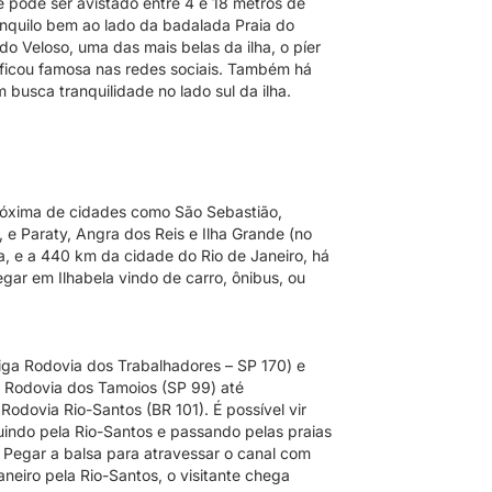
 pode ser avistado entre 4 e 18 metros de
anquilo bem ao lado da badalada Praia do
do Veloso, uma das mais belas da ilha, o píer
e ficou famosa nas redes sociais. Também há
busca tranquilidade no lado sul da ilha.
 próxima de cidades como São Sebastião,
 e Paraty, Angra dos Reis e Ilha Grande (no
ta, e a 440 km da cidade do Rio de Janeiro, há
gar em Ilhabela vindo de carro, ônibus, ou
iga Rodovia dos Trabalhadores – SP 170) e
 Rodovia dos Tamoios (SP 99) até
odovia Rio-Santos (BR 101). É possível vir
indo pela Rio-Santos e passando pelas praias
 Pegar a balsa para atravessar o canal com
aneiro pela Rio-Santos, o visitante chega