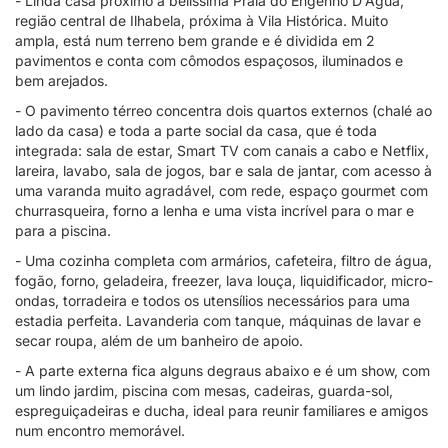
- Linda casa próximo à belíssima Praia do Engenho D'Água,
região central de Ilhabela, próxima à Vila Histórica. Muito
ampla, está num terreno bem grande e é dividida em 2
pavimentos e conta com cômodos espaçosos, iluminados e
bem arejados.
- O pavimento térreo concentra dois quartos externos (chalé ao
lado da casa) e toda a parte social da casa, que é toda
integrada: sala de estar, Smart TV com canais a cabo e Netflix,
lareira, lavabo, sala de jogos, bar e sala de jantar, com acesso à
uma varanda muito agradável, com rede, espaço gourmet com
churrasqueira, forno a lenha e uma vista incrível para o mar e
para a piscina.
- Uma cozinha completa com armários, cafeteira, filtro de água,
fogão, forno, geladeira, freezer, lava louça, liquidificador, micro-
ondas, torradeira e todos os utensílios necessários para uma
estadia perfeita. Lavanderia com tanque, máquinas de lavar e
secar roupa, além de um banheiro de apoio.
- A parte externa fica alguns degraus abaixo e é um show, com
um lindo jardim, piscina com mesas, cadeiras, guarda-sol,
espreguiçadeiras e ducha, ideal para reunir familiares e amigos
num encontro memorável.