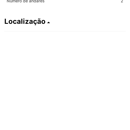
Numero de andares
2
Localização