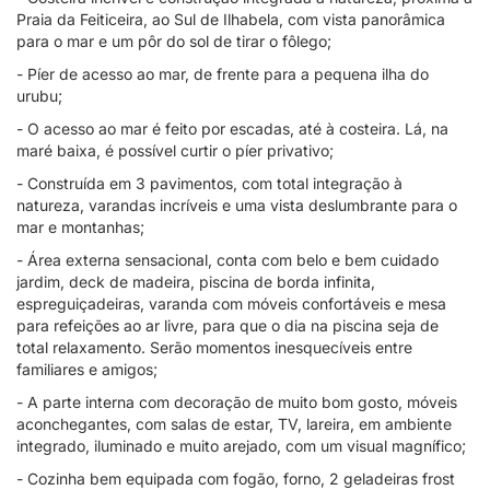
Praia da Feiticeira, ao Sul de Ilhabela, com vista panorâmica
para o mar e um pôr do sol de tirar o fôlego;
- Píer de acesso ao mar, de frente para a pequena ilha do
urubu;
- O acesso ao mar é feito por escadas, até à costeira. Lá, na
maré baixa, é possível curtir o píer privativo;
- Construída em 3 pavimentos, com total integração à
natureza, varandas incríveis e uma vista deslumbrante para o
mar e montanhas;
- Área externa sensacional, conta com belo e bem cuidado
jardim, deck de madeira, piscina de borda infinita,
espreguiçadeiras, varanda com móveis confortáveis e mesa
para refeições ao ar livre, para que o dia na piscina seja de
total relaxamento. Serão momentos inesquecíveis entre
familiares e amigos;
- A parte interna com decoração de muito bom gosto, móveis
aconchegantes, com salas de estar, TV, lareira, em ambiente
integrado, iluminado e muito arejado, com um visual magnífico;
- Cozinha bem equipada com fogão, forno, 2 geladeiras frost