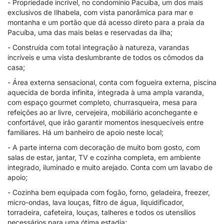
- Propriedade incrível, no condomínio Pacuíba, um dos mais
exclusivos de Ilhabela, com vista panorâmica para mar e
montanha e um portão que dá acesso direto para a praia da
Pacuíba, uma das mais belas e reservadas da ilha;
- Construída com total integração à natureza, varandas
incríveis e uma vista deslumbrante de todos os cômodos da
casa;
- Área externa sensacional, conta com fogueira externa, piscina
aquecida de borda infinita, integrada à uma ampla varanda,
com espaço gourmet completo, churrasqueira, mesa para
refeições ao ar livre, cervejeira, mobiliário aconchegante e
confortável, que irão garantir momentos inesquecíveis entre
familiares. Há um banheiro de apoio neste local;
- A parte interna com decoração de muito bom gosto, com
salas de estar, jantar, TV e cozinha completa, em ambiente
integrado, iluminado e muito arejado. Conta com um lavabo de
apoio;
- Cozinha bem equipada com fogão, forno, geladeira, freezer,
micro-ondas, lava louças, filtro de água, liquidificador,
torradeira, cafeteira, louças, talheres e todos os utensílios
necessários para uma ótima estadia;