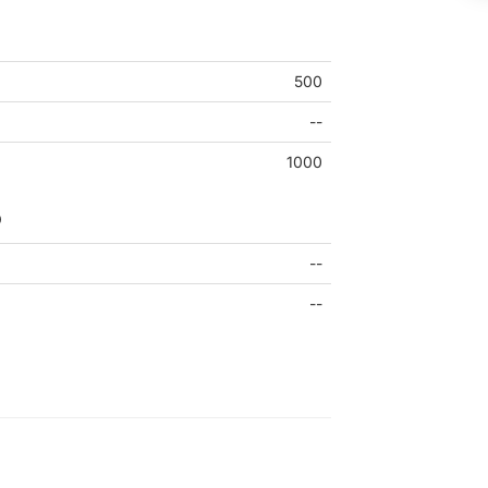
500
--
1000
o
--
--