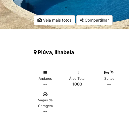
Veja mais fotos
Compartilhar
Piúva, Ilhabela
Andares
Área Total
Suítes
--
1000
--
Vagas de
Garagem
--