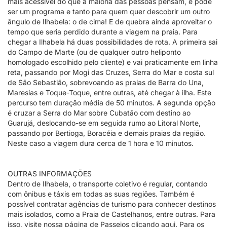
mais acessível do que a maioria das pessoas pensam, e pode
ser um programa e tanto para quem quer descobrir um outro
ângulo de Ilhabela: o de cima! E de quebra ainda aproveitar o
tempo que seria perdido durante a viagem na praia. Para
chegar a Ilhabela há duas possibilidades de rota. A primeira sai
do Campo de Marte (ou de qualquer outro heliponto
homologado escolhido pelo cliente) e vai praticamente em linha
reta, passando por Mogi das Cruzes, Serra do Mar e costa sul
de São Sebastião, sobrevoando as praias de Barra do Una,
Maresias e Toque-Toque, entre outras, até chegar à ilha. Este
percurso tem duração média de 50 minutos. A segunda opção
é cruzar a Serra do Mar sobre Cubatão com destino ao
Guarujá, deslocando-se em seguida rumo ao Litoral Norte,
passando por Bertioga, Boracéia e demais praias da região.
Neste caso a viagem dura cerca de 1 hora e 10 minutos.
OUTRAS INFORMAÇÕES
Dentro de Ilhabela, o transporte coletivo é regular, contando
com ônibus e táxis em todas as suas regiões. Também é
possível contratar agências de turismo para conhecer destinos
mais isolados, como a Praia de Castelhanos, entre outras. Para
isso, visite nossa página de Passeios clicando aqui. Para os