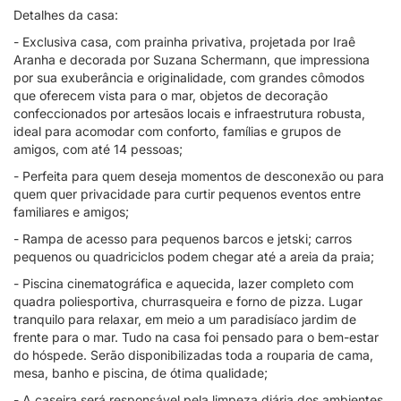
Detalhes da casa:
- Exclusiva casa, com prainha privativa, projetada por Iraê
Aranha e decorada por Suzana Schermann, que impressiona
por sua exuberância e originalidade, com grandes cômodos
que oferecem vista para o mar, objetos de decoração
confeccionados por artesãos locais e infraestrutura robusta,
ideal para acomodar com conforto, famílias e grupos de
amigos, com até 14 pessoas;
- Perfeita para quem deseja momentos de desconexão ou para
quem quer privacidade para curtir pequenos eventos entre
familiares e amigos;
- Rampa de acesso para pequenos barcos e jetski; carros
pequenos ou quadriciclos podem chegar até a areia da praia;
- Piscina cinematográfica e aquecida, lazer completo com
quadra poliesportiva, churrasqueira e forno de pizza. Lugar
tranquilo para relaxar, em meio a um paradisíaco jardim de
frente para o mar. Tudo na casa foi pensado para o bem-estar
do hóspede. Serão disponibilizadas toda a rouparia de cama,
mesa, banho e piscina, de ótima qualidade;
- A caseira será responsável pela limpeza diária dos ambientes