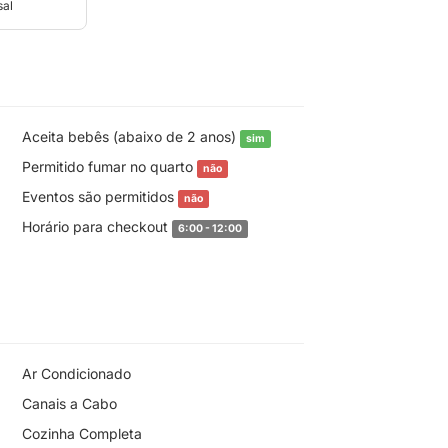
sal
Aceita bebês (abaixo de 2 anos)
sim
Permitido fumar no quarto
não
Eventos são permitidos
não
Horário para checkout
6:00 - 12:00
Ar Condicionado
Canais a Cabo
Cozinha Completa