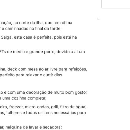
mação, no norte da ilha, que tem ótima
 e caminhadas no final da tarde;
alga, esta casa é perfeita, pois está há
Ts de médio e grande porte, devido a altura
ina, deck com mesa ao ar livre para refeições,
rfeito para relaxar e curtir dias
erto e com uma decoração de muito bom gosto;
s à uma cozinha completa;
a, freezer, micro-ondas, grill, filtro de água,
ças, talheres e todos os itens necessários para
sar, máquina de lavar e secadora;