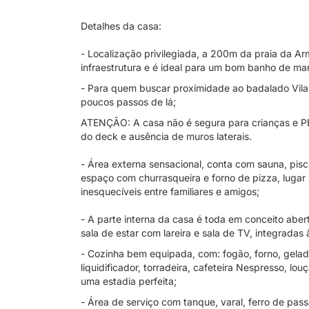
Detalhes da casa:
- Localização privilegiada, a 200m da praia da Ar
infraestrutura e é ideal para um bom banho de mar
- Para quem buscar proximidade ao badalado Vila S
poucos passos de lá;
ATENÇÃO: A casa não é segura para crianças e PE
do deck e ausência de muros laterais.
- Área externa sensacional, conta com sauna, pisc
espaço com churrasqueira e forno de pizza, lugar pe
inesquecíveis entre familiares e amigos;
- A parte interna da casa é toda em conceito ab
sala de estar com lareira e sala de TV, integrada
- Cozinha bem equipada, com: fogão, forno, geladeir
liquidificador, torradeira, cafeteira Nespresso, lou
uma estadia perfeita;
- Área de serviço com tanque, varal, ferro de pas