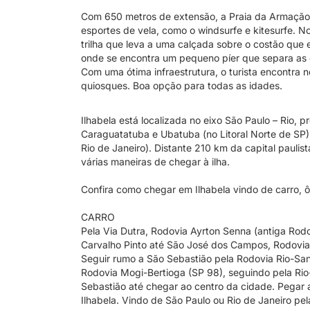
Com 650 metros de extensão, a Praia da Armação 
esportes de vela, como o windsurfe e kitesurfe. N
trilha que leva a uma calçada sobre o costão que e
onde se encontra um pequeno píer que separa as 
Com uma ótima infraestrutura, o turista encontra n
quiosques. Boa opção para todas as idades.
Ilhabela está localizada no eixo São Paulo – Rio,
Caraguatatuba e Ubatuba (no Litoral Norte de SP),
Rio de Janeiro). Distante 210 km da capital paulis
várias maneiras de chegar à ilha.
Confira como chegar em Ilhabela vindo de carro, ô
CARRO
Pela Via Dutra, Rodovia Ayrton Senna (antiga Rod
Carvalho Pinto até São José dos Campos, Rodovia
Seguir rumo a São Sebastião pela Rodovia Rio-Sant
Rodovia Mogi-Bertioga (SP 98), seguindo pela Rio
Sebastião até chegar ao centro da cidade. Pegar a
Ilhabela. Vindo de São Paulo ou Rio de Janeiro pel